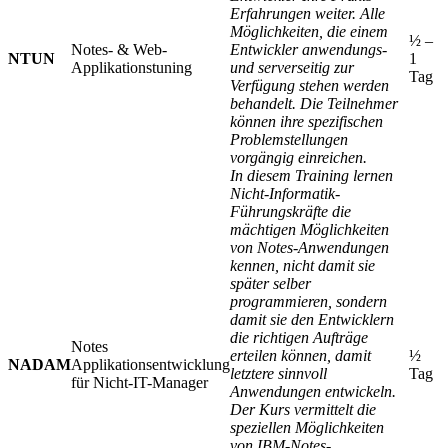
Erfahrungen weiter. Alle
Möglichkeiten, die einem
½ –
Notes- & Web-
Entwickler anwendungs-
NTUN
1
Applikationstuning
und serverseitig zur
Tag
Verfügung stehen werden
behandelt. Die Teilnehmer
können ihre spezifischen
Problemstellungen
vorgängig einreichen.
In diesem Training lernen
Nicht-Informatik-
Führungskräfte die
mächtigen Möglichkeiten
von Notes-Anwendungen
kennen, nicht damit sie
später selber
programmieren, sondern
damit sie den Entwicklern
die richtigen Aufträge
Notes
erteilen können, damit
½
NADAM
Applikationsentwicklung
letztere sinnvoll
Tag
für Nicht-IT-Manager
Anwendungen entwickeln.
Der Kurs vermittelt die
speziellen Möglichkeiten
von IBM-Notes-