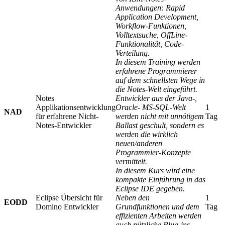
Anwendungen: Rapid
Application Development,
Workflow-Funktionen,
Volltextsuche, OffLine-
Funktionalität, Code-
Verteilung.
In diesem Training werden
erfahrene Programmierer
auf dem schnellsten Wege in
die Notes-Welt eingeführt.
Notes
Entwickler aus der Java-,
Applikationsentwicklung
Oracle- MS-SQL-Welt
1
NAD
für erfahrene Nicht-
werden nicht mit unnötigem
Tag
Notes-Entwickler
Ballast geschult, sondern es
werden die wirklich
neuen/anderen
Programmier-Konzepte
vermittelt.
In diesem Kurs wird eine
kompakte Einführung in das
Eclipse IDE gegeben.
Eclipse Übersicht für
Neben den
1
EODD
Domino Entwickler
Grundfunktionen und dem
Tag
effizienten Arbeiten werden
auch nützliche Plug-ins