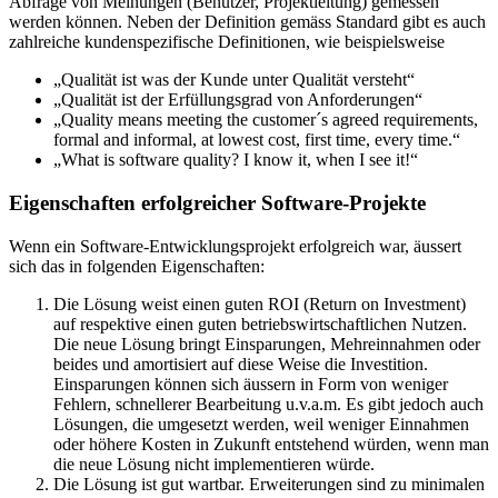
Abfrage von Meinungen (Benutzer, Projektleitung) gemessen
werden können. Neben der Definition gemäss Standard gibt es auch
zahlreiche kundenspezifische Definitionen, wie beispielsweise
„Qualität ist was der Kunde unter Qualität versteht“
„Qualität ist der Erfüllungsgrad von Anforderungen“
„Quality means meeting the customer´s agreed requirements,
formal and informal, at lowest cost, first time, every time.“
„What is software quality? I know it, when I see it!“
Eigenschaften erfolgreicher Software-Projekte
Wenn ein Software-Entwicklungsprojekt erfolgreich war, äussert
sich das in folgenden Eigenschaften:
Die Lösung weist einen guten ROI (Return on Investment)
auf respektive einen guten betriebswirtschaftlichen Nutzen.
Die neue Lösung bringt Einsparungen, Mehreinnahmen oder
beides und amortisiert auf diese Weise die Investition.
Einsparungen können sich äussern in Form von weniger
Fehlern, schnellerer Bearbeitung u.v.a.m. Es gibt jedoch auch
Lösungen, die umgesetzt werden, weil weniger Einnahmen
oder höhere Kosten in Zukunft entstehend würden, wenn man
die neue Lösung nicht implementieren würde.
Die Lösung ist gut wartbar. Erweiterungen sind zu minimalen