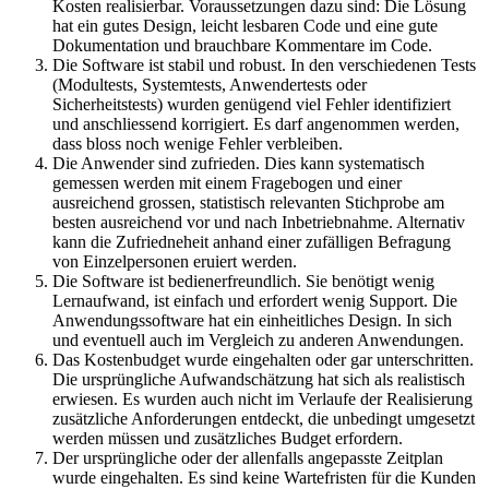
Kosten realisierbar. Voraussetzungen dazu sind: Die Lösung
hat ein gutes Design, leicht lesbaren Code und eine gute
Dokumentation und brauchbare Kommentare im Code.
Die Software ist stabil und robust. In den verschiedenen Tests
(Modultests, Systemtests, Anwendertests oder
Sicherheitstests) wurden genügend viel Fehler identifiziert
und anschliessend korrigiert. Es darf angenommen werden,
dass bloss noch wenige Fehler verbleiben.
Die Anwender sind zufrieden. Dies kann systematisch
gemessen werden mit einem Fragebogen und einer
ausreichend grossen, statistisch relevanten Stichprobe am
besten ausreichend vor und nach Inbetriebnahme. Alternativ
kann die Zufriedneheit anhand einer zufälligen Befragung
von Einzelpersonen eruiert werden.
Die Software ist bedienerfreundlich. Sie benötigt wenig
Lernaufwand, ist einfach und erfordert wenig Support. Die
Anwendungssoftware hat ein einheitliches Design. In sich
und eventuell auch im Vergleich zu anderen Anwendungen.
Das Kostenbudget wurde eingehalten oder gar unterschritten.
Die ursprüngliche Aufwandschätzung hat sich als realistisch
erwiesen. Es wurden auch nicht im Verlaufe der Realisierung
zusätzliche Anforderungen entdeckt, die unbedingt umgesetzt
werden müssen und zusätzliches Budget erfordern.
Der ursprüngliche oder der allenfalls angepasste Zeitplan
wurde eingehalten. Es sind keine Wartefristen für die Kunden