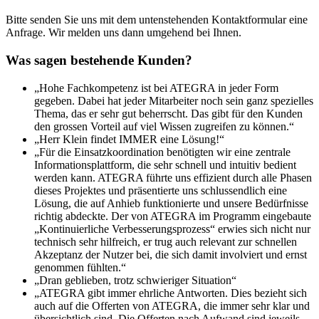
Bitte senden Sie uns mit dem untenstehenden Kontaktformular eine
Anfrage. Wir melden uns dann umgehend bei Ihnen.
Was sagen bestehende Kunden?
„Hohe Fachkompetenz ist bei ATEGRA in jeder Form
gegeben. Dabei hat jeder Mitarbeiter noch sein ganz spezielles
Thema, das er sehr gut beherrscht. Das gibt für den Kunden
den grossen Vorteil auf viel Wissen zugreifen zu können.“
„Herr Klein findet IMMER eine Lösung!“
„Für die Einsatzkoordination benötigten wir eine zentrale
Informationsplattform, die sehr schnell und intuitiv bedient
werden kann. ATEGRA führte uns effizient durch alle Phasen
dieses Projektes und präsentierte uns schlussendlich eine
Lösung, die auf Anhieb funktionierte und unsere Bedürfnisse
richtig abdeckte. Der von ATEGRA im Programm eingebaute
„Kontinuierliche Verbesserungsprozess“ erwies sich nicht nur
technisch sehr hilfreich, er trug auch relevant zur schnellen
Akzeptanz der Nutzer bei, die sich damit involviert und ernst
genommen fühlten.“
„Dran geblieben, trotz schwieriger Situation“
„ATEGRA gibt immer ehrliche Antworten. Dies bezieht sich
auch auf die Offerten von ATEGRA, die immer sehr klar und
übersichtlich sind. Die Offerten nach Aufwand sind jeweils